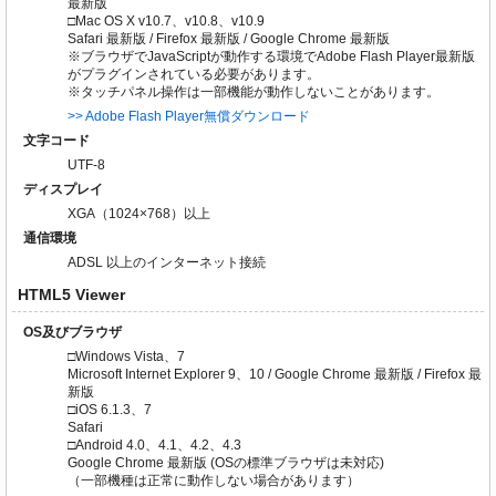
最新版
□Mac OS X v10.7、v10.8、v10.9
Safari 最新版 / Firefox 最新版 / Google Chrome 最新版
※ブラウザでJavaScriptが動作する環境でAdobe Flash Player最新版
がプラグインされている必要があります。
※タッチパネル操作は一部機能が動作しないことがあります。
>> Adobe Flash Player無償ダウンロード
文字コード
UTF-8
ディスプレイ
XGA（1024×768）以上
通信環境
ADSL 以上のインターネット接続
HTML5 Viewer
OS及びブラウザ
□Windows Vista、7
Microsoft Internet Explorer 9、10 / Google Chrome 最新版 / Firefox 最
新版
□iOS 6.1.3、7
Safari
□Android 4.0、4.1、4.2、4.3
Google Chrome 最新版 (OSの標準ブラウザは未対応)
（一部機種は正常に動作しない場合があります）