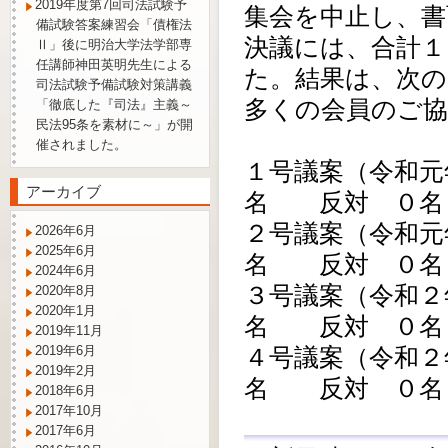
2019年度第7回司法試験予
集会を中止し、書
備試験答案練習会「債権法
決議には、合計１
Ⅱ」後に明治大学法学部専
任講師神田英明先生による
た。結果は、次
司法試験予備試験対策講義
多くの会員のご
「徹底した『司法』主義～
民法95条を素材に～」が開
催されました。
１号議案（令和
アーカイブ
名 反対 ０名
２号議案（令和
2026年6月
2025年6月
名 反対 ０名
2024年6月
３号議案（令和
2020年8月
2020年1月
名 反対 ０名
2019年11月
2019年6月
４号議案（令
2019年2月
名 反対 ０名
2018年6月
2017年10月
2017年6月