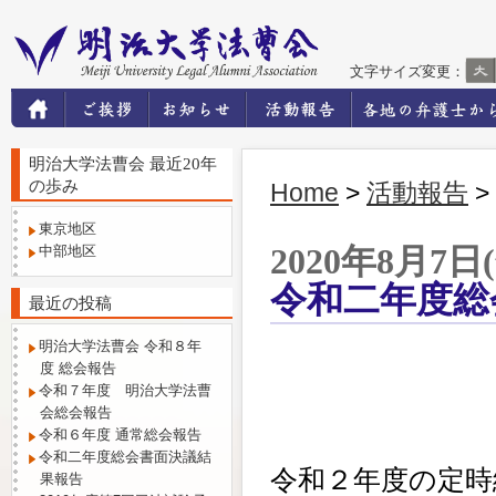
文字サイズ変更：
明治大学法曹会 最近20年
の歩み
Home
>
活動報告
>
東京地区
中部地区
2020年8月7日
令和二年度総
最近の投稿
明治大学法曹会 令和８年
度 総会報告
令和７年度 明治大学法曹
会総会報告
令和６年度 通常総会報告
令和二年度総会書面決議結
令和２年度の定時
果報告