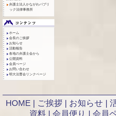
弁護士法人かながわパブリ
ック法律事務所
ホーム
会長のご挨拶
お知らせ
活動報告
各地の弁護士会から
公開資料
会員ぺージ
お問い合わせ
明大法曹会リンクページ
HOME
|
ご挨拶
|
お知らせ
|
資料
|
会員便り
|
会員