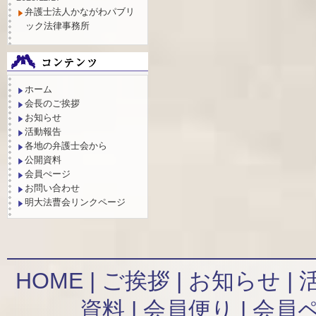
弁護士法人かながわパブリ
ック法律事務所
ホーム
会長のご挨拶
お知らせ
活動報告
各地の弁護士会から
公開資料
会員ぺージ
お問い合わせ
明大法曹会リンクページ
HOME
|
ご挨拶
|
お知らせ
|
資料
|
会員便り
|
会員