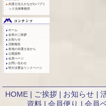
弁護士法人かながわパブリ
ック法律事務所
ホーム
会長のご挨拶
お知らせ
活動報告
各地の弁護士会から
公開資料
会員ぺージ
お問い合わせ
明大法曹会リンクページ
HOME
|
ご挨拶
|
お知らせ
|
資料
|
会員便り
|
会員