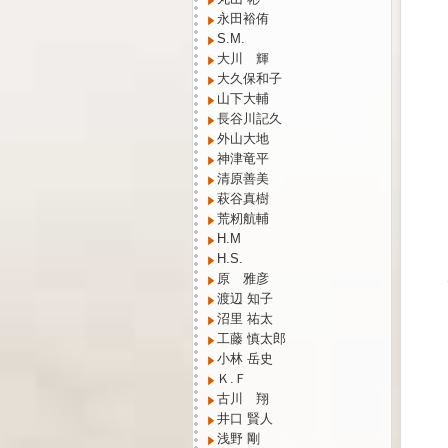
永田裕侑
S.M.
大川 輝
大久保和子
山下大輔
長谷川記久
外山大地
神津竜平
清原善美
萩谷真樹
荒籾航輔
H.M
H.S.
原 雅彦
渡辺 知子
沼里 祐太
工藤 慎太郎
小林 岳史
Ｋ.Ｆ
古川 翔
井口 賢人
浅野 剛