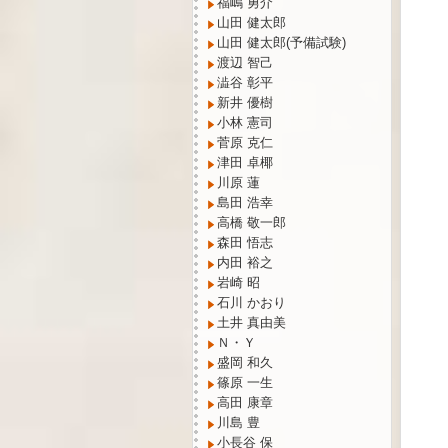
福嶋 勇介
山田 健太郎
山田 健太郎(予備試験)
渡辺 智己
澁谷 彰平
新井 優樹
小林 憲司
菅原 克仁
津田 卓椰
川原 蓮
島田 浩幸
高橋 敬一郎
森田 悟志
内田 裕之
岩崎 昭
石川 かおり
土井 真由美
Ｎ・Ｙ
盛岡 和久
篠原 一生
高田 康章
川島 豊
小長谷 保