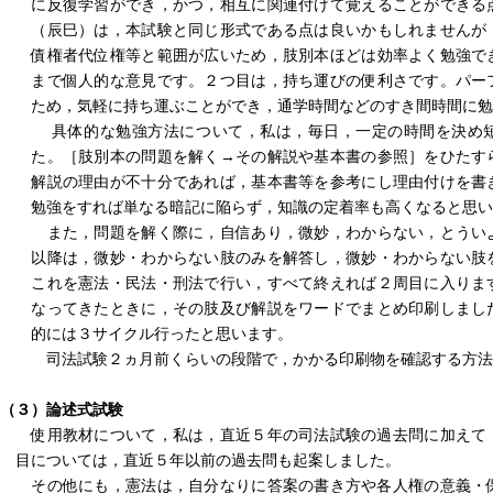
に反復学習ができ，かつ，相互に関連付けて覚えることができる
（辰巳）は，本試験と同じ形式である点は良いかもしれませんが
債権者代位権等と範囲が広いため，肢別本ほどは効率よく勉強で
まで個人的な意見です。２つ目は，持ち運びの便利さです。パー
ため，気軽に持ち運ぶことができ，通学時間などのすき間時間に
具体的な勉強方法について，私は，毎日，一定の時間を決め短
た。［肢別本の問題を解く→その解説や基本書の参照］をひたす
解説の理由が不十分であれば，基本書等を参考にし理由付けを書
勉強をすれば単なる暗記に陥らず，知識の定着率も高くなると思
また，問題を解く際に，自信あり，微妙，わからない，とうい
以降は，微妙・わからない肢のみを解答し，微妙・わからない肢
これを憲法・民法・刑法で行い，すべて終えれば２周目に入りま
なってきたときに，その肢及び解説をワードでまとめ印刷しまし
的には３サイクル行ったと思います。
司法試験２ヵ月前くらいの段階で，かかる印刷物を確認する方法
（３）論述式試験
使用教材について，私は，直近５年の司法試験の過去問に加えて
目については，直近５年以前の過去問も起案しました。
その他にも，憲法は，自分なりに答案の書き方や各人権の意義・