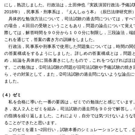
にし，熟読しました。行政法は，土田伸也『実践演習行政法-予備試
2018年），民事系・刑事系は，『えんしゅう本』（辰巳法律研究所
具体的な勉強方法について，司法試験の過去問については，すべ
の場合，４回目の受験ということもあり，問題の論点について覚え
際しては，解答時間を９０分から１００分に制限し，三段論法，端
これを通じて，答案の書き方の訓練をしました。
行政法，民事系や刑事系で使用した問題集については，時間の関
の答案構成をするようにしました。詳しめの答案構成とは，問題
め，結論を具体的に箇条書きにしたもので，これをつなげればほ
す。この勉強は，➀司法試験の問題が旧司法試験や予備試験の焼き
ら，その対策として，また，➁司法試験の過去問にないような論点に
ました。
（４）ゼミ
私を合格に導いた一番の要因は，ゼミでの勉強だと感じています
き，友人２人とゼミを組み，司法試験の過去問を９０分で解答し，
の指摘を繰り返しました。これにより，自分では気づけないような
ることができたと思います。
このゼミを週１~2回行い，試験本番のシミュレーションとして，公