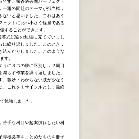
点です。短答過去問パーフェクト
，一題の問題のテーマが抵当権，
きないと思いました。これはあく
フェクトに比べ小さく軽量である
勉強することができます。
答式試験の勉強に充てていまし
らに繰り返しました。このとき，
き込んだりしました。このような
います。
ように３つの肢に区別し，２周目
を減らす作業を繰り返しました。
す。微妙・わからない肢が少なく
た。これを１サイクルとし，最終
で勉強しました。
，苦手な科目や起案慣れしたい科
保障根拠等をまとめたものを冊子