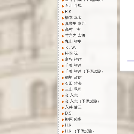
石川 斗馬
R.K.
橋本 幸太
真栄里 嘉邦
高村 実
竹之内 宏将
丸山 智史
Ｋ. Ｗ.
松岡 諒
富谷 耕作
千葉 智達
千葉 智達（予備試験）
稲垣 政信
石田 雅海
三山 晃司
金 永志
金 永志（予備試験）
永井 健三
D.S.
柳原 佑多
H.K.
H.K.（予備試験）