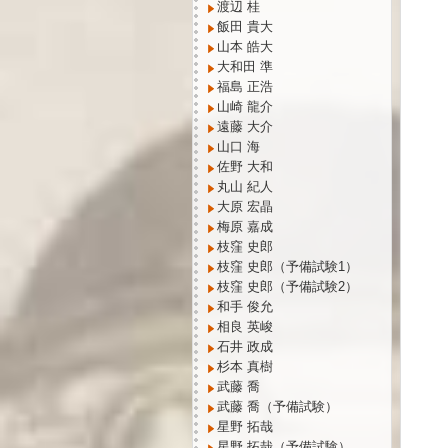
渡辺 桂
飯田 貴大
山本 皓大
大和田 準
福島 正浩
山崎 龍介
遠藤 大介
山口 海
佐野 大和
丸山 紀人
大原 宏晶
梅原 嘉成
枝窪 史郎
枝窪 史郎（予備試験1）
枝窪 史郎（予備試験2）
和手 俊允
相良 英峻
石井 政成
杉本 真樹
武藤 喬
武藤 喬（予備試験）
星野 拓哉
星野 拓哉（予備試験）