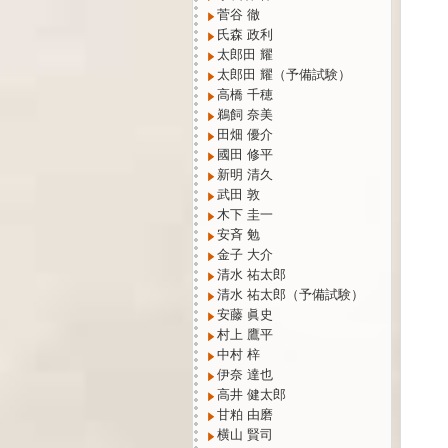
菅谷 徹
氏森 政利
太郎田 耀
太郎田 耀（予備試験）
高橋 千穂
鵜飼 奈美
田畑 優介
國田 修平
新明 清久
武田 敦
木下 圭一
安斉 勉
金子 大介
清水 祐太郎
清水 祐太郎（予備試験）
安藤 眞史
村上 鷹平
中村 梓
伊奈 達也
高井 健太郎
甘粕 由磨
横山 賢司