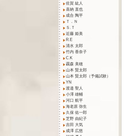
佐賀 紘人
喜納 直也
成合 陶平
Ｔ．Ｎ
Ｓ.Ｔ
近藤 姫美
R.E
清水 太郎
竹内 香奈子
C.K
靏森 美穂
山本 賢太郎
山本 賢太郎（予備試験）
YN
渡邉 聖人
小澤 雄輔
河口 航平
海老原 弥生
久保 佑一郎
芝野 由紀子
吉田 大気
成澤 広慈