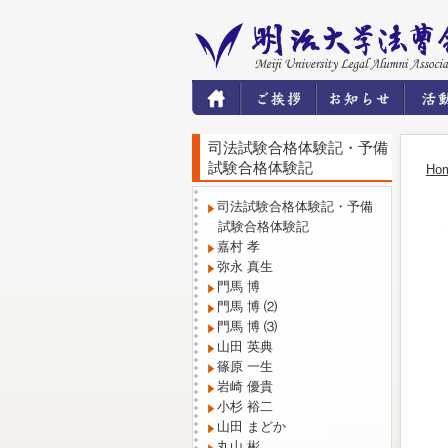
司法試験合格体験記・予備
試験合格体験記
Ho
司法試験合格体験記・予備
試験合格体験記
嘉村 孝
弥永 真生
門馬 博
門馬 博 ⑵
門馬 博 ⑶
山田 英典
篠原 一生
岩崎 優貴
小杉 裕二
山田 まどか
丸山 彬