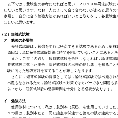
以下では，受験生の参考になればと思い，２０１９年司法試験に
したいと思います。なお，人によって合う合わないがあると思うの
参照し，自分に合う勉強方法があればいいとこ取りをし，各受験生
ほしいと思います。
（２）短答式試験
ア 勉強の必要性
短答式試験は，勉強をすれば得点できる試験であるため，短答
原因は，単に短答式試験対策に時間を割いていないことにあると
また，ご存じの通り，短答式試験を合格しなければ，論述式試
答式試験に落ちた場合，論述式試験の出来の良し悪しを知ること
験に向けた勉強方針を立てることが難しくなります。
さらに，短答式試験の特徴としては，論述式試験では出題され
出題もなされるため，論述式試験の対策ではカバーできな問題
以上から，短答式試験の勉強時間を十分にとる必要があります。
イ 勉強方法
使用教材について，私は，肢別本（辰巳）を使用していました
１つ目は，肢別本だと，同じ論点や関連する論点の肢が連続する