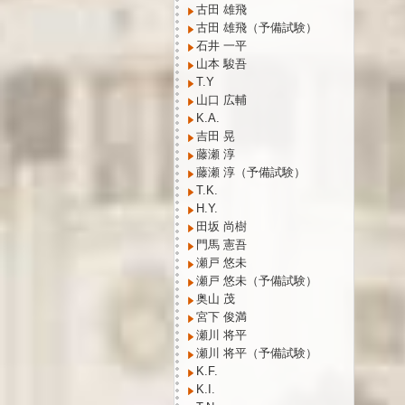
古田 雄飛
古田 雄飛（予備試験）
石井 一平
山本 駿吾
T.Y
山口 広輔
K.A.
吉田 晃
藤瀬 淳
藤瀬 淳（予備試験）
T.K.
H.Y.
田坂 尚樹
門馬 憲吾
瀬戸 悠未
瀬戸 悠未（予備試験）
奥山 茂
宮下 俊満
瀬川 将平
瀬川 将平（予備試験）
K.F.
K.I.