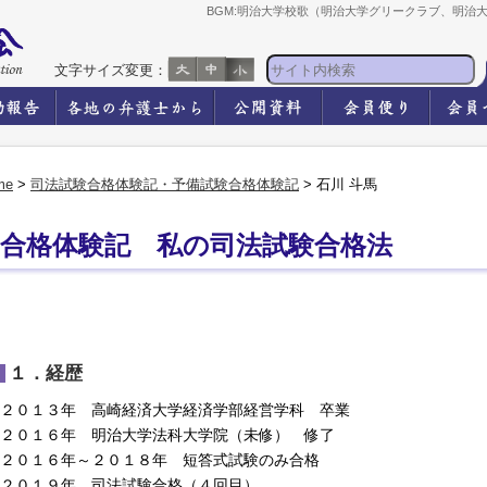
BGM:明治大学校歌（明治大学グリークラブ、明治
文字サイズ変更：
me
>
司法試験合格体験記・予備試験合格体験記
> 石川 斗馬
合格体験記 私の司法試験合格法
１．経歴
２０１３年 高崎経済大学経済学部経営学科 卒業
２０１６年 明治大学法科大学院（未修） 修了
２０１６年～２０１８年 短答式試験のみ合格
２０１９年 司法試験合格（４回目）