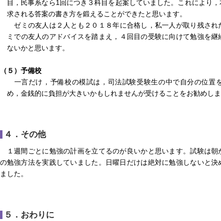
目，民事系なら1回につき３科目を起案していました。これにより，
求される答案の書き方を鍛えることができたと思います。
ゼミの友人は２人とも２０１８年に合格し，私一人が取り残され
ミでの友人のアドバイスを踏まえ，４回目の受験に向けて勉強を継
ないかと思います。
（５）予備校
一言だけ，予備校の模試は，司法試験受験生の中で自分の位置を
め，金銭的に負担が大きいかもしれませんが受けることをお勧めしま
４．その他
１週間ごとに勉強の計画を立てるのが良いかと思います。試験は朝
の勉強方法を実践していました。日曜日だけは絶対に勉強しないと決
ました。
５．おわりに