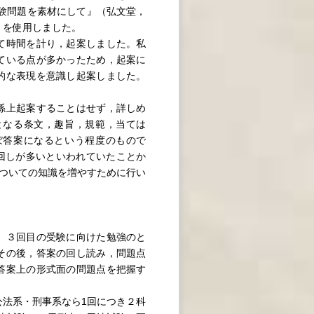
験問題を素材にして』（弘文堂，
）を使用しました。
て時間を計り，起案しました。私
ている点が多かったため，起案に
的な表現を意識し起案しました。
係上起案することはせず，詳しめ
となる条文，趣旨，規範，当ては
ぼ答案になるという程度のもので
回しが多いといわれていたことか
ついての知識を増やすために行い
。３回目の受験に向けた勉強のと
その後，答案の回し読み，問題点
答案上の形式面の問題点を把握す
法系・刑事系なら1回につき２科