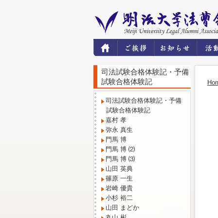
司法試験合格体験記・予備
試験合格体験記
Ho
司法試験合格体験記・予備
試験合格体験記
嘉村 孝
弥永 真生
門馬 博
門馬 博 ⑵
門馬 博 ⑶
山田 英典
篠原 一生
岩崎 優貴
小杉 裕二
山田 まどか
丸山 彬