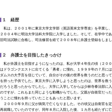
１ 経歴
私は、２００１年に東京大学文学部（英語英米文学専攻）を卒業し、
２００４年に明治大学法科大学院に入学しました。そして、在学中であ
旧司法試験に合格し、司法修習を経て２００８年に弁護士登録をしまし
２ 弁護士を目指したきっかけ
私が弁護士を目指すようになったのは、私が大学４年生の頃（２００
はドラゴンクエストに出てくる「勇者」に憧れ、１９９９年の７月には
ダムスの大予言を信じていて、自分がその後の世界を救うのだと思って
を持った子供でした。東京大学に入学しようと思ったのは、世界を救う
だろうと思ったからでしたし、大学に入学してからは少林寺拳法部に入
のですが、これもまた同じような動機からでした。父親が自衛官だった
うことに憧れを持っていたこともあったと思います。
２０００年９月に父が病気で亡くなりました。その頃父は自衛官を定
再就職していたのですが、同年８月に入院した後、１カ月も経たずに亡