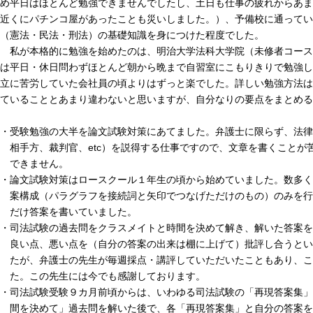
め平日はほとんど勉強できませんでしたし、土日も仕事の疲れからあま
近くにパチンコ屋があったことも災いしました。）、予備校に通ってい
（憲法・民法・刑法）の基礎知識を身につけた程度でした。
私が本格的に勉強を始めたのは、明治大学法科大学院（未修者コース
は平日・休日問わずほとんど朝から晩まで自習室にこもりきりで勉強し
立に苦労していた会社員の頃よりはずっと楽でした。詳しい勉強方法は
ていることとあまり違わないと思いますが、自分なりの要点をまとめる
・受験勉強の大半を論文試験対策にあてました。弁護士に限らず、法律
相手方、裁判官、etc）を説得する仕事ですので、文章を書くことが
できません。
・論文試験対策はロースクール１年生の頃から始めていました。数多く
案構成（パラグラフを接続詞と矢印でつなげただけのもの）のみを行
だけ答案を書いていました。
・司法試験の過去問をクラスメイトと時間を決めて解き、解いた答案を
良い点、悪い点を（自分の答案の出来は棚に上げて）批評し合うとい
たが、弁護士の先生が毎週採点・講評していただいたこともあり、こ
た。この先生には今でも感謝しております。
・司法試験受験９カ月前頃からは、いわゆる司法試験の「再現答案集」
間を決めて」過去問を解いた後で、各「再現答案集」と自分の答案を