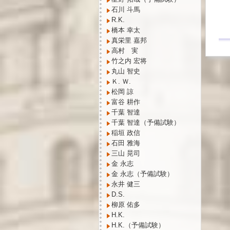
石川 斗馬
R.K.
橋本 幸太
真栄里 嘉邦
高村 実
竹之内 宏将
丸山 智史
Ｋ. Ｗ.
松岡 諒
富谷 耕作
千葉 智達
千葉 智達（予備試験）
稲垣 政信
石田 雅海
三山 晃司
金 永志
金 永志（予備試験）
永井 健三
D.S.
柳原 佑多
H.K.
H.K.（予備試験）