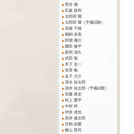
菅谷 徹
氏森 政利
太郎田 耀
太郎田 耀（予備試験）
高橋 千穂
鵜飼 奈美
田畑 優介
國田 修平
新明 清久
武田 敦
木下 圭一
安斉 勉
金子 大介
清水 祐太郎
清水 祐太郎（予備試験）
安藤 眞史
村上 鷹平
中村 梓
伊奈 達也
高井 健太郎
甘粕 由磨
横山 賢司