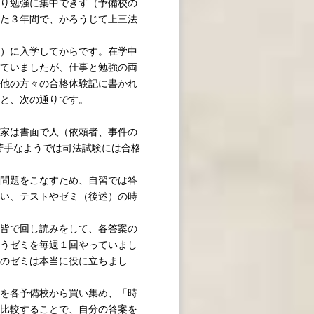
り勉強に集中できず（予備校の
た３年間で、かろうじて上三法
）に入学してからです。在学中
ていましたが、仕事と勉強の両
他の方々の合格体験記に書かれ
と、次の通りです。
家は書面で人（依頼者、事件の
苦手なようでは司法試験には合格
問題をこなすため、自習では答
い、テストやゼミ（後述）の時
皆で回し読みをして、各答案の
うゼミを毎週１回やっていまし
のゼミは本当に役に立ちまし
を各予備校から買い集め、「時
比較することで、自分の答案を