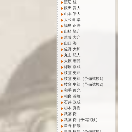
渡辺 桂
飯田 貴大
山本 皓大
大和田 準
福島 正浩
山崎 龍介
遠藤 大介
山口 海
佐野 大和
丸山 紀人
大原 宏晶
梅原 嘉成
枝窪 史郎
枝窪 史郎（予備試験1）
枝窪 史郎（予備試験2）
和手 俊允
相良 英峻
石井 政成
杉本 真樹
武藤 喬
武藤 喬（予備試験）
星野 拓哉
星野 拓哉（予備試験）