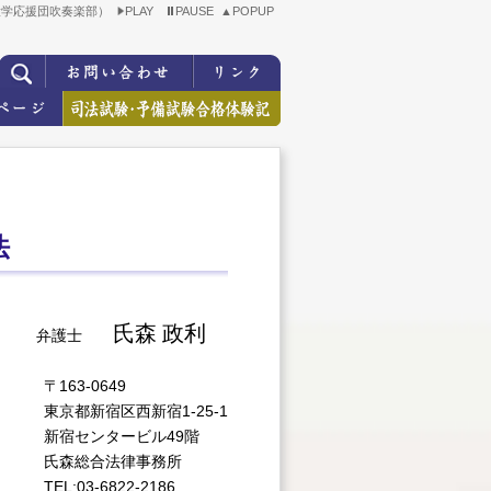
大学応援団吹奏楽部）
PLAY
PAUSE
▲POPUP
法
氏森 政利
弁護士
〒163-0649
東京都新宿区西新宿1-25-1
新宿センタービル49階
氏森総合法律事務所
TEL:03-6822-2186