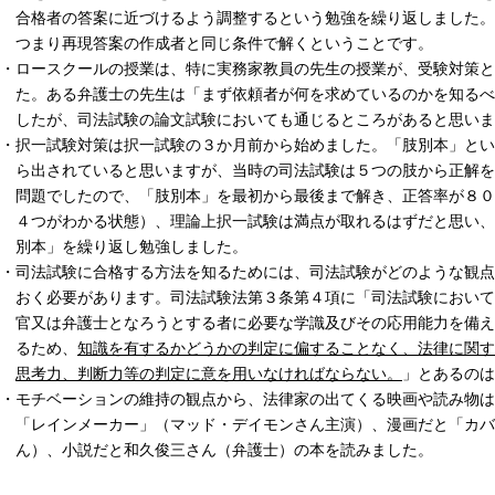
合格者の答案に近づけるよう調整するという勉強を繰り返しました。
つまり再現答案の作成者と同じ条件で解くということです。
・ロースクールの授業は、特に実務家教員の先生の授業が、受験対策と
た。ある弁護士の先生は「まず依頼者が何を求めているのかを知るべ
したが、司法試験の論文試験においても通じるところがあると思いま
・択一試験対策は択一試験の３か月前から始めました。「肢別本」とい
ら出されていると思いますが、当時の司法試験は５つの肢から正解を
問題でしたので、「肢別本」を最初から最後まで解き、正答率が８０
４つがわかる状態）、理論上択一試験は満点が取れるはずだと思い、
別本」を繰り返し勉強しました。
・司法試験に合格する方法を知るためには、司法試験がどのような観点
おく必要があります。司法試験法第３条第４項に「司法試験において
官又は弁護士となろうとする者に必要な学識及びその応用能力を備え
るため、
知識を有するかどうかの判定に偏することなく、法律に関す
思考力、判断力等の判定に意を用いなければならない。
」とあるのは
・モチベーションの維持の観点から、法律家の出てくる映画や読み物は
「レインメーカー」（マッド・デイモンさん主演）、漫画だと「カバ
ん）、小説だと和久俊三さん（弁護士）の本を読みました。