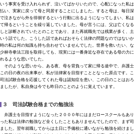
いう事実を受け入れられず、泣いてばかりいたので、心配になった私は
払い、実家に戻って母と同居することにしました。すると母は、毎日深
で泣きながら外を徘徊するという行動に出るようになってしまい、私は
て帰るということを繰り返していました。母が言うには、父は亡くなる
しと診断されていたとのことであり、また再就職先では残業が多く、土
いう話でした。こうした話であればおそらく法律の問題なのではないか
時の私は何の知識も持ち合わせていませんでした。世界を救いたい、な
少林寺拳法三段を取得しても、現実には一番身近な存在である母の力に
れるような思いでした。
そのような思いから、ある夜、母を背負って家に帰る途中で、弁護士
この日の夜の出来事が、私が法律家を目指すこととなった原点です。こ
司法試験合格を応援してくれた母は認知症を患い、この日のことはおろ
ましたが、私自身は今でも昨日のことのように覚えています。
３ 司法試験合格までの勉強法
弁護士を目指すようになった２０００年にはまだロースクールもあり
った私は法律の勉強など全くしたこともありませんでしたので、まず司
ました。翌年就職してからは土日に予備校に通いながら勉強を続けまし