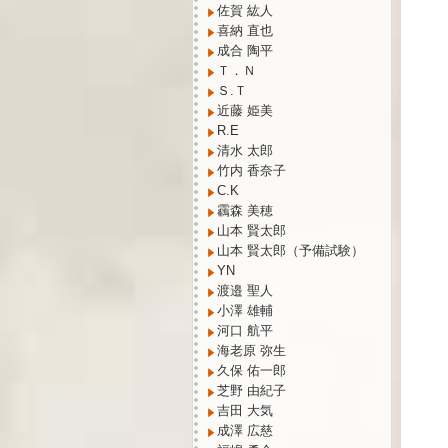
佐賀 紘人
喜納 直也
成合 陶平
Ｔ．Ｎ
Ｓ.Ｔ
近藤 姫美
R.E
清水 太郎
竹内 香奈子
C.K
靏森 美穂
山本 賢太郎
山本 賢太郎（予備試験）
YN
渡邉 聖人
小澤 雄輔
河口 航平
海老原 弥生
久保 佑一郎
芝野 由紀子
吉田 大気
成澤 広慈