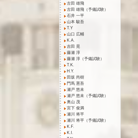
古田 雄飛
古田 雄飛（予備試験）
石井 一平
山本 駿吾
T.Y
山口 広輔
K.A.
吉田 晃
藤瀬 淳
藤瀬 淳（予備試験）
T.K.
H.Y.
田坂 尚樹
門馬 憲吾
瀬戸 悠未
瀬戸 悠未（予備試験）
奥山 茂
宮下 俊満
瀬川 将平
瀬川 将平（予備試験）
K.F.
K.I.