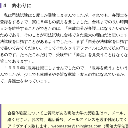
４ 終わりに
私は司法試験は１度しか受験しませんでしたが、それでも、弁護士を
登録をするまで、実に８年もの歳月を要しました。合格までの長い時間
ョンを維持することができたのは、「何故自分が弁護士になりたいのか
ためであり、そのことが司法試験に合格できた最大の理由だと思います
法試験を目指すことがあるようでしたら、まず「自分が法律家を目指す
で書いてみてください。そしてそれをクリアファイルに入れて机の下に
るのです。たったこれだけで、受験中に「原点」を見失うことはなくな
管してあります）。
１９９９年に世界は滅亡しませんでしたので、「世界を救う」という
んでしたが、少しでも依頼者や身近な家族・友人の力になれているか、
て、弁護士をやっています。
合格体験記についてご質問がある明治大学の受験生は☏、メール、F
絡ください。お名前、電話番号、メールアドレスを必ず付記してく
アドヴァイス致します。
webmaster@shinginza.com
（明治大学法