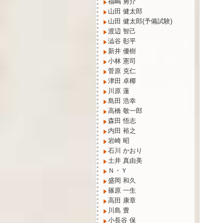
福嶋 勇介
山田 健太郎
山田 健太郎(予備試験)
渡辺 智己
澁谷 彰平
新井 優樹
小林 憲司
菅原 克仁
津田 卓椰
川原 蓮
島田 浩幸
高橋 敬一郎
森田 悟志
内田 裕之
岩崎 昭
石川 かおり
土井 真由美
Ｎ・Ｙ
盛岡 和久
篠原 一生
高田 康章
川島 豊
小長谷 保