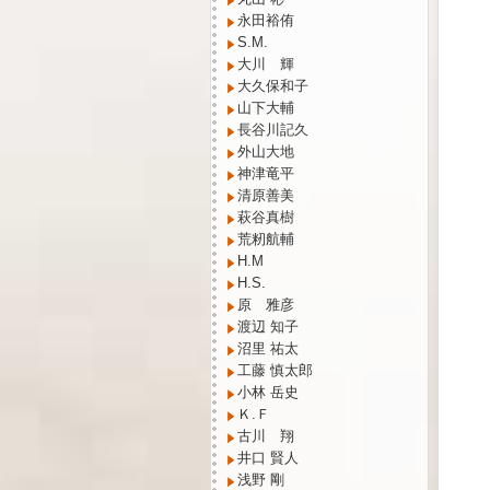
永田裕侑
S.M.
大川 輝
大久保和子
山下大輔
長谷川記久
外山大地
神津竜平
清原善美
萩谷真樹
荒籾航輔
H.M
H.S.
原 雅彦
渡辺 知子
沼里 祐太
工藤 慎太郎
小林 岳史
Ｋ.Ｆ
古川 翔
井口 賢人
浅野 剛