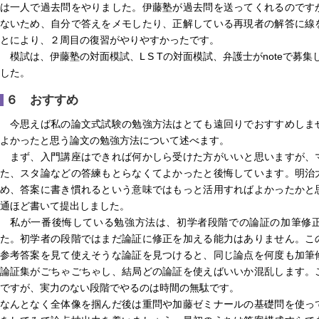
は一人で過去問をやりました。伊藤塾が過去問を送ってくれるのです
ないため、自分で答えをメモしたり、正解している再現者の解答に線
とにより、２周目の復習がやりやすかったです。
模試は、伊藤塾の対面模試、L S Tの対面模試、弁護士がnoteで募集
した。
６ おすすめ
今思えば私の論文式試験の勉強方法はとても遠回りでおすすめしま
よかったと思う論文の勉強方法について述べます。
まず、入門講座はできれば何かしら受けた方がいいと思いますが、
た、スタ論などの答練もとらなくてよかったと後悔しています。明治
め、答案に書き慣れるという意味ではもっと活用すればよかったかと
通ほど書いて提出しました。
私が一番後悔している勉強方法は、初学者段階での論証の加筆修正
た。初学者の段階ではまだ論証に修正を加える能力はありません。こ
参考答案を見て使えそうな論証を見つけると、同じ論点を何度も加筆
論証集がごちゃごちゃし、結局どの論証を使えばいいか混乱します。
ですが、実力のない段階でやるのは時間の無駄です。
なんとなく全体像を掴んだ後は重問や加藤ゼミナールの基礎問を使っ