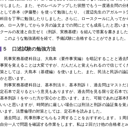
りしました。また、そのレベルアップした状態でもう一度過去問の分
として赤本（伊藤塾）を使って勉強したり、（渡辺先生のアガルート
科目を丁寧に勉強したりしました。さらに、ロースクールに入ってか
め、ロー入学してから９月の論文までの間にとても成長したと思いま
クールの友達と自主ゼミ（刑訴、実務基礎）を組んで答案を書きました
このような勉強過程を経て、予備試験に合格することができました。
５ 口述試験の勉強方法
民事実務基礎科目は、大島本（要件事実編）を暗記することと過去
事実を覚えることは大変ですが、だんだんと覚えられるので信じてく
策としては、大島本（基礎編）を使いました。また、民法と民訴の論
かと思います。
刑事実務基礎科目は、基本刑法Ⅱ、基本刑訴Ⅰ、過去問はマストだ
定石本で足りるという意見もありますが、過去問を見る限り定石本で
基本刑訴Ⅰをやった方が安心かと思います。また、可能であれば基本
いいと思いますが、時間的に厳しい場合には刑法と刑訴の論証集を覚
います。法曹倫理の対策としては、定石本を読みました。
過去問は、民事刑事どちらも２周することをおすすめします。１周
自分一人で問題を確認する作業をします。私は２回だけ他の合格者とz