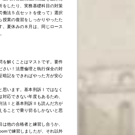
析をしたり、実務基礎科目の対策
労働法５点セットを使って）選択
ら授業の復習をしっかりやったた
す。夏休みの８月は、同じロース
。
問を解くことはマストです。要件
ださい！法曹倫理と執行保全の対
証暗記をできればやった方が安心
と思います。基本刑訴Ⅰではなく
は対応できない年度もあるため、
刑法Ⅰと基本刑訴Ⅱも読んだ方が
えることで乗り切るしかないと思
目は他の合格者と練習し合うか、
oomで練習しましたが、それ以外