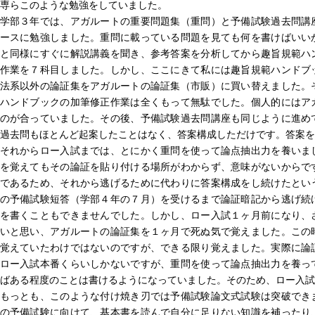
専らこのような勉強をしていました。
学部３年では、アガルートの重要問題集（重問）と予備試験過去問講
ースに勉強しました。重問に載っている問題を見ても何を書けばいい
と同様にすぐに解説講義を聞き、参考答案を分析してから趣旨規範ハ
作業を７科目しました。しかし、ここにきて私には趣旨規範ハンドブ
法系以外の論証集をアガルートの論証集（市販）に買い替えました。
ハンドブックの加筆修正作業は全くもって無駄でした。個人的にはア
のが合っていました。その後、予備試験過去問講座も同じように進め
過去問もほとんど起案したことはなく、答案構成しただけです。答案を
それからロー入試までは、とにかく重問を使って論点抽出力を養いま
を覚えてもその論証を貼り付ける場所がわからず、意味がないからで
であるため、それから逃げるために代わりに答案構成をし続けたとい
の予備試験短答（学部４年の７月）を受けるまで論証暗記から逃げ続
を書くこともできませんでした。しかし、ロー入試１ヶ月前になり、
いと思い、アガルートの論証集を１ヶ月で死ぬ気で覚えました。この
覚えていたわけではないのですが、できる限り覚えました。実際に論
ロー入試本番くらいしかないですが、重問を使って論点抽出力を養っ
ばある程度のことは書けるようになっていました。そのため、ロー入試
もっとも、このような付け焼き刃では予備試験論文式試験は突破でき
の予備試験に向けて、基本書を読んで自分に足りない知識を補ったり