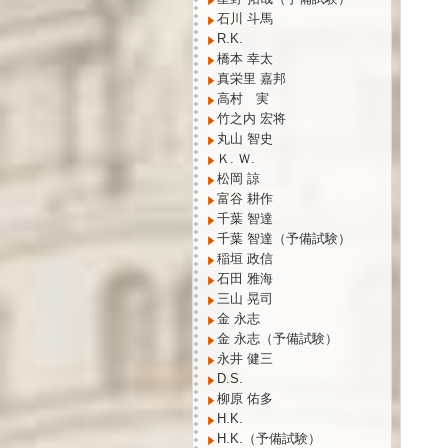
石川 斗馬
R.K.
橋本 幸太
真栄里 嘉邦
高村 実
竹之内 宏将
丸山 智史
Ｋ. Ｗ.
松岡 諒
富谷 耕作
千葉 智達
千葉 智達（予備試験）
稲垣 政信
石田 雅海
三山 晃司
金 永志
金 永志（予備試験）
永井 健三
D.S.
柳原 佑多
H.K.
H.K.（予備試験）