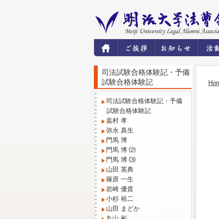
司法試験合格体験記・予備
試験合格体験記
Ho
司法試験合格体験記・予備
試験合格体験記
嘉村 孝
弥永 真生
門馬 博
門馬 博 ⑵
門馬 博 ⑶
山田 英典
篠原 一生
岩崎 優貴
小杉 裕二
山田 まどか
丸山 彬