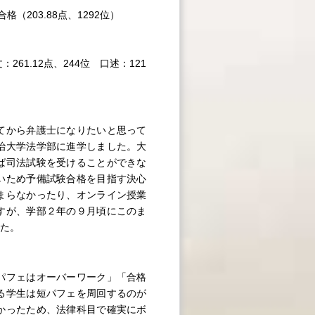
203.88点、1292位）
261.12点、244位 口述：121
てから弁護士になりたいと思って
治大学法学部に進学しました。大
ば司法試験を受けることができな
いため予備試験合格を目指す決心
まらなかったり、オンライン授業
すが、学部２年の９月頃にこのま
た。
パフェはオーバーワーク」「合格
る学生は短パフェを周回するのが
かったため、法律科目で確実にボ