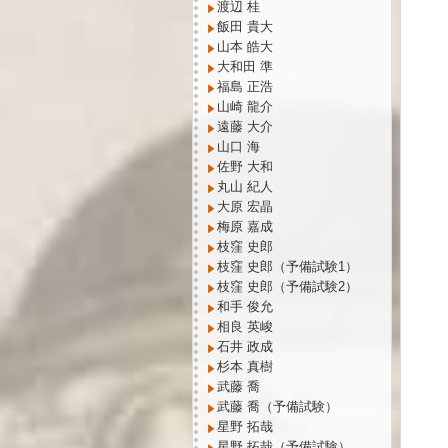
渡辺 桂
飯田 貴大
山本 皓大
大和田 準
福島 正浩
山崎 龍介
遠藤 大介
山口 海
佐野 大和
丸山 紀人
大原 宏晶
梅原 嘉成
枝窪 史郎
枝窪 史郎（予備試験1）
枝窪 史郎（予備試験2）
和手 俊允
相良 英峻
石井 政成
杉本 真樹
武藤 喬
武藤 喬（予備試験）
星野 拓哉
星野 拓哉（予備試験）