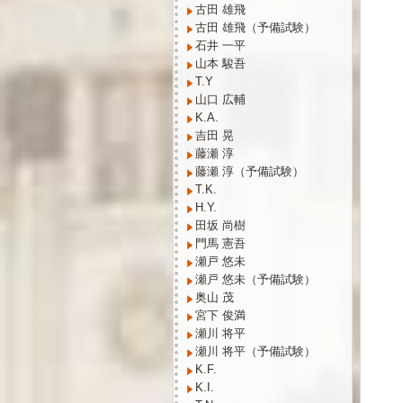
古田 雄飛
古田 雄飛（予備試験）
石井 一平
山本 駿吾
T.Y
山口 広輔
K.A.
吉田 晃
藤瀬 淳
藤瀬 淳（予備試験）
T.K.
H.Y.
田坂 尚樹
門馬 憲吾
瀬戸 悠未
瀬戸 悠未（予備試験）
奥山 茂
宮下 俊満
瀬川 将平
瀬川 将平（予備試験）
K.F.
K.I.