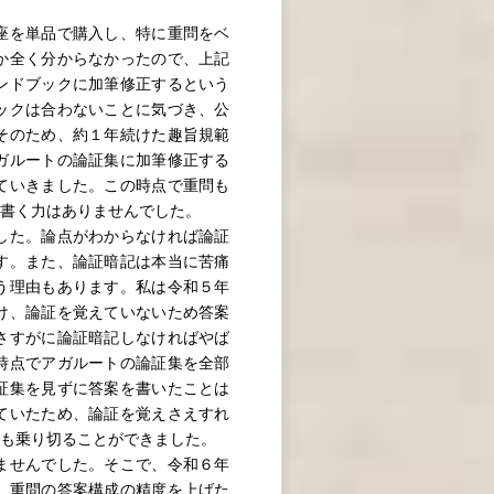
座を単品で購入し、特に重問をベ
か全く分からなかったので、上記
ンドブックに加筆修正するという
ックは合わないことに気づき、公
そのため、約１年続けた趣旨規範
ガルートの論証集に加筆修正する
ていきました。この時点で重問も
書く力はありませんでした。
した。論点がわからなければ論証
す。また、論証暗記は本当に苦痛
う理由もあります。私は令和５年
け、論証を覚えていないため答案
さすがに論証暗記しなければやば
時点でアガルートの論証集を全部
証集を見ずに答案を書いたことは
ていたため、論証を覚えさえすれ
も乗り切ることができました。
ませんでした。そこで、令和６年
、重問の答案構成の精度を上げた