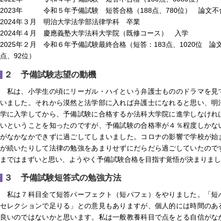
2023年 令和５年予備試験 短答合格（188点、780位） 論文不合格（
2024年３月 明治大学法学部法律学科 卒業
2024年４月 慶應義塾大学法科大学院（既修コース） 入学
2025年２月 令和６年予備試験最終合格（短答：183点、1020位 論文：
点、92位）
２ 予備試験志望の動機
私は、小学生の頃にリーガル・ハイという弁護士もののドラマを見
いました。それから漠然と法学部に入れば弁護士になれると思い、明
学に入学してから、予備試験に合格するか法科大学院に進学しなけれ
いということを知ったのですが、予備試験の合格率が４％程度しかな
がなかなかできずに過ごしてしまいました。コロナの影響で学校が始
が続いたりして法律の勉強をあまりせずにだらだら過ごしていたので
まではまずいと思い、ようやく予備試験合格を目指す覚悟が決まりまし
３ 予備試験短答式の勉強方法
私は７科目全て短答パーフェクト（短パフェ）をやりました。「短
セレクションで足りる」との意見もありますが、個人的には時間のあ
良いのではないかと思います。私は一般教養科目で点をとる自信がな