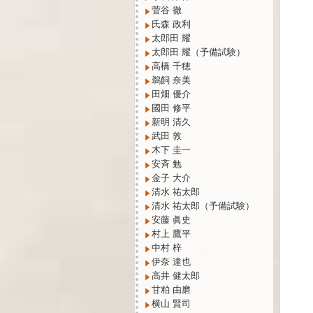
菅谷 徹
氏森 政利
太郎田 耀
太郎田 耀（予備試験）
高橋 千穂
鵜飼 奈美
田畑 優介
國田 修平
新明 清久
武田 敦
木下 圭一
安斉 勉
金子 大介
清水 祐太郎
清水 祐太郎（予備試験）
安藤 眞史
村上 鷹平
中村 梓
伊奈 達也
高井 健太郎
甘粕 由磨
横山 賢司