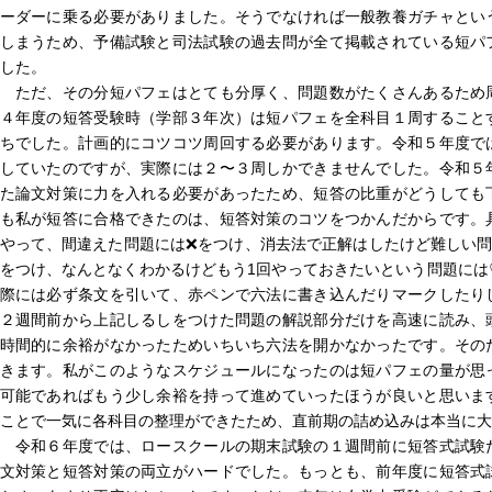
ーダーに乗る必要がありました。そうでなければ一般教養ガチャとい
しまうため、予備試験と司法試験の過去問が全て掲載されている短パ
した。
ただ、その分短パフェはとても分厚く、問題数がたくさんあるため
４年度の短答受験時（学部３年次）は短パフェを全科目１周すること
ちでした。計画的にコツコツ周回する必要があります。令和５年度で
していたのですが、実際には２〜３周しかできませんでした。令和５
た論文対策に力を入れる必要があったため、短答の比重がどうしても
も私が短答に合格できたのは、短答対策のコツをつかんだからです。
やって、間違えた問題には❌をつけ、消去法で正解はしたけど難しい問
をつけ、なんとなくわかるけどもう1回やっておきたいという問題には
際には必ず条文を引いて、赤ペンで六法に書き込んだりマークしたり
２週間前から上記しるしをつけた問題の解説部分だけを高速に読み、
時間的に余裕がなかったためいちいち六法を開かなかったです。その
きます。私がこのようなスケジュールになったのは短パフェの量が思
可能であればもう少し余裕を持って進めていったほうが良いと思いま
ことで一気に各科目の整理ができたため、直前期の詰め込みは本当に大
令和６年度では、ロースクールの期末試験の１週間前に短答式試験
文対策と短答対策の両立がハードでした。もっとも、前年度に短答式