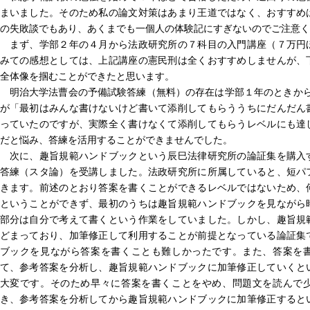
まいました。そのため私の論文対策はあまり王道ではなく、おすすめ
の失敗談でもあり、あくまでも一個人の体験記にすぎないのでご注意く
まず、学部２年の４月から法政研究所の７科目の入門講座（７万円
みての感想としては、上記講座の憲民刑は全くおすすめしませんが、
全体像を掴むことができたと思います。
明治大学法曹会の予備試験答練（無料）の存在は学部１年のときから知
が「最初はみんな書けないけど書いて添削してもらううちにだんだん
っていたのですが、実際全く書けなくて添削してもらうレベルにも達
だと悩み、答練を活用することができませんでした。
次に、趣旨規範ハンドブックという辰巳法律研究所の論証集を購入
答練（スタ論）を受講しました。法政研究所に所属していると、短パ
きます。前述のとおり答案を書くことができるレベルではないため、
ということができず、最初のうちは趣旨規範ハンドブックを見ながら
部分は自分で考えて書くという作業をしていました。しかし、趣旨規
どまっており、加筆修正して利用することが前提となっている論証集
ブックを見ながら答案を書くことも難しかったです。また、答案を
て、参考答案を分析し、趣旨規範ハンドブックに加筆修正していくと
大変です。そのため早々に答案を書くことをやめ、問題文を読んで
き、参考答案を分析してから趣旨規範ハンドブックに加筆修正すると