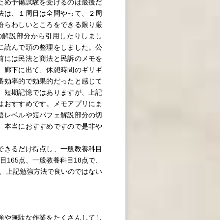
ため予備試験を受けるのは最後だ
法は、１周目は全問やって、２周
紛らわしいところをできる限り厳
の解説部分から引用したりしまし
に読んで頭の整理をしました。公
前には民法と商法と民訴のメモを
、廊下に出て、休憩時間のギリギ
番効率的で効果的だったと感じて
、短期記憶ではありますが、上記
はおすすめです。メモアプリにま
語レベルや短パフェ解説部分の切
、本当におすすめですので是非や
できるだけ得点し、一般教養科目
165点、一般教養科目18点で、
で、上記勉強方法で良いのではない
強や無駄な作業をたくさんしてし