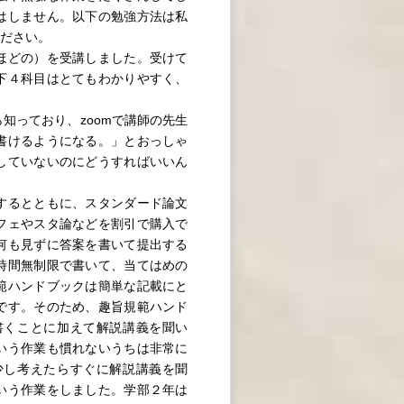
はしません。以下の勉強方法は私
ださい。
ほどの）を受講しました。受けて
下４科目はとてもわかりやすく、
っており、zoomで講師の先生
書けるようになる。」とおっしゃ
していないのにどうすればいいん
するとともに、スタンダード論文
フェやスタ論などを割引で購入で
何も見ずに答案を書いて提出する
時間無制限で書いて、当てはめの
範ハンドブックは簡単な記載にと
です。そのため、趣旨規範ハンド
書くことに加えて解説講義を聞い
いう作業も慣れないうちは非常に
少し考えたらすぐに解説講義を聞
いう作業をしました。学部２年は