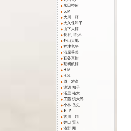
永田裕侑
S.M.
大川 輝
大久保和子
山下大輔
長谷川記久
外山大地
神津竜平
清原善美
萩谷真樹
荒籾航輔
H.M
H.S.
原 雅彦
渡辺 知子
沼里 祐太
工藤 慎太郎
小林 岳史
Ｋ.Ｆ
古川 翔
井口 賢人
浅野 剛