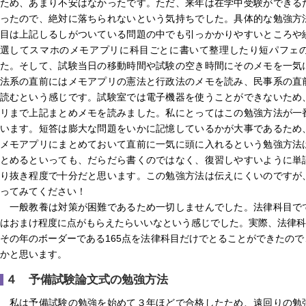
ため、あまり不安はなかったです。ただ、来年は在学中受験ができる
ったので、絶対に落ちられないという気持ちでした。具体的な勉強方
目は上記しるしがついている問題の中でも引っかかりやすいところや
選してスマホのメモアプリに科目ごとに書いて整理したり短パフェ
た。そして、試験当日の移動時間や試験の空き時間にそのメモを一気
法系の直前にはメモアプリの憲法と行政法のメモを読み、民事系の直
読むという感じです。試験室では電子機器を使うことができないため
リまで上記まとめメモを読みました。私にとってはこの勉強方法が一
います。短答は膨大な問題をいかに記憶しているかが大事であるため
メモアプリにまとめておいて直前に一気に頭に入れるという勉強方法
とめるといっても、だらだら書くのではなく、復習しやすいように単
り抜き程度で十分だと思います。この勉強方法は伝えにくいのですが
ってみてください！
一般教養は対策が困難であるため一切しませんでした。法律科目で
はおまけ程度に点がもらえたらいいなという感じでした。実際、法律科目
その年のボーダーである165点を法律科目だけでとることができたの
かと思います。
４ 予備試験論文式の勉強方法
私は予備試験の勉強を始めて３年ほどで合格したため、遠回りの勉