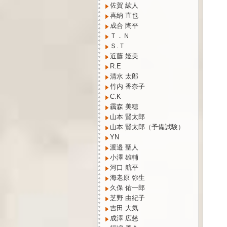
佐賀 紘人
喜納 直也
成合 陶平
Ｔ．Ｎ
Ｓ.Ｔ
近藤 姫美
R.E
清水 太郎
竹内 香奈子
C.K
靏森 美穂
山本 賢太郎
山本 賢太郎（予備試験）
YN
渡邉 聖人
小澤 雄輔
河口 航平
海老原 弥生
久保 佑一郎
芝野 由紀子
吉田 大気
成澤 広慈