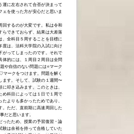
う運に左右されて合否が決まって
フェを使った方が安心だと思いま
周回するのが大変です。私は令和
すらできておらず、結果は大差落
は、全科目５周することを目標に
年度は、法科大学院の入試に向け
下がってしまったのです。それで
具体的には、１周目２周目は全問
題や自信のない問題には⭐️マーク
♡マークをつけます。問題を解く
します。そして、試験の１週間〜
頭に叩き込みます。このときは、
ため科目によっては１日で１周で
ったよりも多かったためであり、
す。ただ、直前期に高速周回した
事だと思います。
だったため、授業の予習復習・論
試験は余裕を持って合格していた