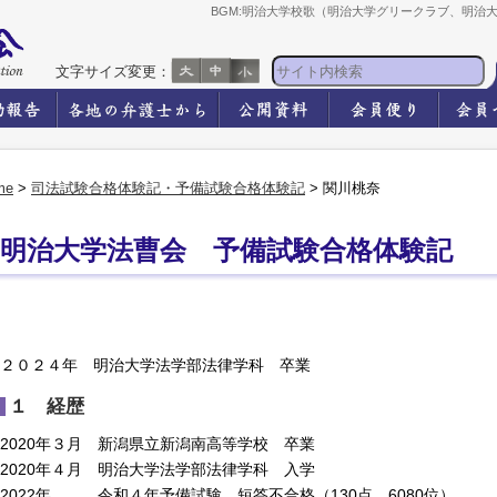
BGM:明治大学校歌（明治大学グリークラブ、明治
文字サイズ変更：
me
>
司法試験合格体験記・予備試験合格体験記
> 関川桃奈
明治大学法曹会 予備試験合格体験記
２０２４年 明治大学法学部法律学科 卒業
１ 経歴
2020年３月 新潟県立新潟南高等学校 卒業
2020年４月 明治大学法学部法律学科 入学
2022年 令和４年予備試験 短答不合格（130点、6080位）