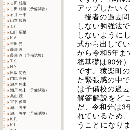
古田 雄飛
アップしたい
古田 雄飛（予備試験）
石井 一平
後者の過去問
山本 駿吾
しない勉強法
T.Y
山口 広輔
しないように
K.A.
式から出してい
吉田 晃
藤瀬 淳
から令和5年ま
藤瀬 淳（予備試験）
務基礎は90分
T.K.
H.Y.
です。猿楽町
田坂 尚樹
た緊張感の中
門馬 憲吾
瀬戸 悠未
は予備校の過
瀬戸 悠未（予備試験）
奥山 茂
解答解説をど
宮下 俊満
だ、令和分は3
瀬川 将平
瀬川 将平（予備試験）
れているため
K.F.
うことになり
K.I.