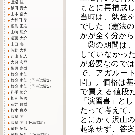
渡辺 桂
もとに再構成
飯田 貴大
山本 皓大
当時は、勉強
大和田 準
でした（憲法の
福島 正浩
山崎 龍介
かが全く分から
遠藤 大介
②の期間は、
山口 海
佐野 大和
していなかっ
丸山 紀人
が必要なので
大原 宏晶
梅原 嘉成
で、アガルー
枝窪 史郎
問」。価格は基
枝窪 史郎（予備試験1）
枝窪 史郎（予備試験2）
で買える値段
和手 俊允
相良 英峻
「演習書」とし
石井 政成
たって考えて
杉本 真樹
武藤 喬
とにかく沢山
武藤 喬（予備試験）
起案せず、答
星野 拓哉
星野 拓哉（予備試験）