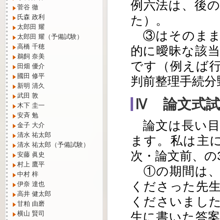
例六法は、後
菅谷 徹
た）。
氏森 政利
太郎田 耀
③はそのまま
太郎田 耀（予備試験）
高橋 千穂
的に曖昧な該
鵜飼 奈美
です（例えば
田畑 優介
國田 修平
判前整理手続分
新明 清久
武田 敦
Ⅳ 論文式
木下 圭一
安斉 勉
論文は長い目
金子 大介
清水 祐太郎
ます。私は主に
清水 祐太郎（予備試験）
次・論文前、の
安藤 眞史
村上 鷹平
①の期間は、
中村 梓
くださった先
伊奈 達也
高井 健太郎
くださいました
甘粕 由磨
横山 賢司
生に書いた答