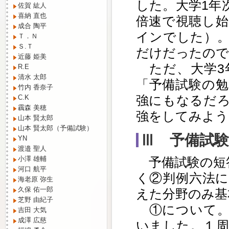
した。大学1年
佐賀 紘人
喜納 直也
倍速で視聴し
成合 陶平
インでした）
Ｔ．Ｎ
Ｓ.Ｔ
だけだったので
近藤 姫美
ただ、大学3
R.E
清水 太郎
「予備試験の
竹内 香奈子
強にもなるだ
C.K
靏森 美穂
強をしてみよう
山本 賢太郎
山本 賢太郎（予備試験）
Ⅲ 予備試
YN
渡邉 聖人
予備試験の短
小澤 雄輔
河口 航平
く②判例六法
海老原 弥生
久保 佑一郎
えた分野のみ基
芝野 由紀子
①について。
吉田 大気
成澤 広慈
いました。１