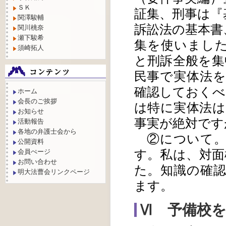
ＳＫ
証集、刑事は『
関澤駿輔
訴訟法の基本書
関川桃奈
瀬下駿希
集を使いまし
須崎拓人
と刑訴全般を集
民事で実体法
確認しておくべ
ホーム
会長のご挨拶
は特に実体法
お知らせ
事実が絶対です
活動報告
各地の弁護士会から
②について。
公開資料
す。私は、対面
会員ぺージ
お問い合わせ
た。知識の確
明大法曹会リンクページ
ます。
Ⅵ 予備校