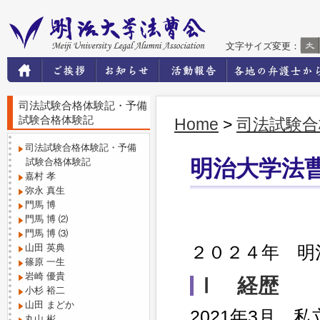
文字サイズ変更：
司法試験合格体験記・予備
試験合格体験記
Home
>
司法試験合
司法試験合格体験記・予備
試験合格体験記
明治大学法
嘉村 孝
弥永 真生
門馬 博
門馬 博 ⑵
門馬 博 ⑶
山田 英典
２０２４年 明
篠原 一生
岩崎 優貴
Ⅰ 経歴
小杉 裕二
山田 まどか
2021年3月 
丸山 彬