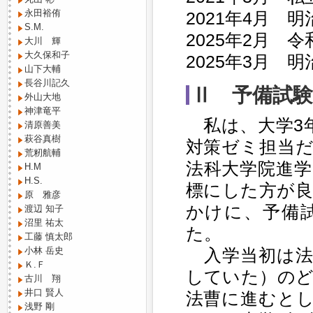
永田裕侑
2021年4月 
S.M.
2025年2月 
大川 輝
大久保和子
2025年3月 
山下大輔
長谷川記久
Ⅱ 予備試
外山大地
神津竜平
私は、大学3
清原善美
萩谷真樹
対策ゼミ担当
荒籾航輔
法科大学院進
H.M
H.S.
標にした方が
原 雅彦
かけに、予備
渡辺 知子
沼里 祐太
た。
工藤 慎太郎
入学当初は法
小林 岳史
Ｋ.Ｆ
していた）の
古川 翔
井口 賢人
法曹に進むと
浅野 剛