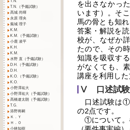
T.N.
を出さなかっ
T.N.（予備試験）
います）。そ
髙城 尚暉
永原 理央
馬の骨とも知れ
蕪城 理子
答案・解説を
K.M.
K.M.（予備試験）
校が、なぜか
小鹿 凌平
たので、その
K.H.
K.M.
知識を吸収す
水野 直（予備試験）
D.H.（予備試験）
がなくても、素
D.H.
講座を利用した
K.O.（予備試験）
K.O.
Ⅴ 口述試
小野澤祐大
小野澤祐大（予備試験）
髙橋遼太朗（予備試験）
口述試験は①
T.G.
の2点です。
添野将嗣
Ｋ．Ｙ
①について。
Ｈ．Ｏ
（要件事実編）
小林知樹