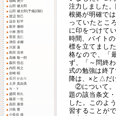
福嶋 勇介
注力しました。
山田 健太郎
山田 健太郎(予備試験)
根拠が明確で
渡辺 智己
っていたとこ
澁谷 彰平
新井 優樹
に印をつけて
小林 憲司
時間、バイトの
菅原 克仁
津田 卓椰
標を立てまし
川原 蓮
島田 浩幸
格なので、「
高橋 敬一郎
ず、「～問終
森田 悟志
内田 裕之
式の勉強は終了
岩崎 昭
降は、×と△だ
石川 かおり
土井 真由美
②について。
Ｎ・Ｙ
題の該当条文
盛岡 和久
篠原 一生
した。このよ
高田 康章
習することが
川島 豊
小長谷 保