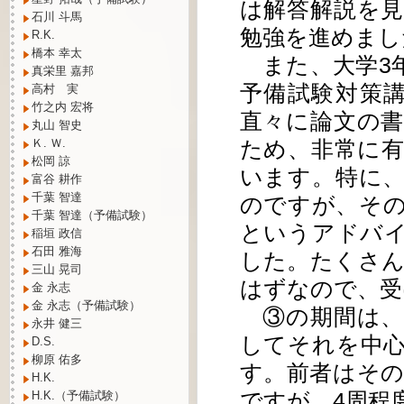
は解答解説を
石川 斗馬
勉強を進めまし
R.K.
橋本 幸太
また、大学3
真栄里 嘉邦
予備試験対策
高村 実
竹之内 宏将
直々に論文の
丸山 智史
Ｋ. Ｗ.
ため、非常に
松岡 諒
います。特に
富谷 耕作
千葉 智達
のですが、そ
千葉 智達（予備試験）
というアドバ
稲垣 政信
石田 雅海
した。たくさ
三山 晃司
はずなので、受
金 永志
金 永志（予備試験）
③の期間は、
永井 健三
してそれを中
D.S.
柳原 佑多
す。前者はそ
H.K.
ですが、4周程
H.K.（予備試験）