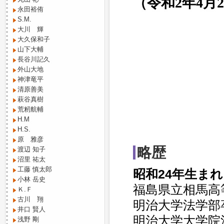
（令和2年4月
永田裕侑
S.M.
大川 輝
大久保和子
山下大輔
長谷川記久
外山大地
神津竜平
清原善美
萩谷真樹
荒籾航輔
H.M
H.S.
原 雅彦
略歴
渡辺 知子
沼里 祐太
工藤 慎太郎
昭和24年生まれ
小林 岳史
福島県立相馬高
Ｋ.Ｆ
古川 翔
明治大学法学部
井口 賢人
明治大学大学院
浅野 剛