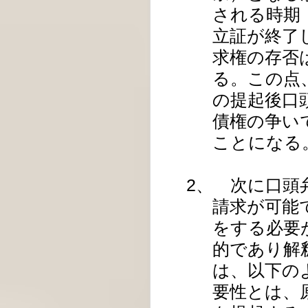
される時期
立証が終了
求権の存否
る。この点
の提起後口
債権の争い
ことになる
2、 次に口頭
請求が可能
をする必要
的であり解
は、以下の
要性とは、