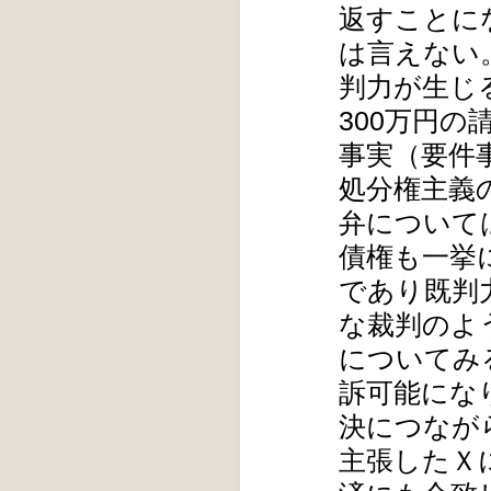
返すことに
は言えない
判力が生じ
300万円
事実（要件
処分権主義
弁について
債権も一挙
であり既判
な裁判のよ
についてみ
訴可能にな
決につなが
主張したＸ