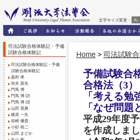
文字サイズ変更：
司法試験合格体験記・予備
試験合格体験記
Home
>
司法試験合
司法試験合格体験記・予備
試験合格体験記
予備試験合
嘉村 孝
合格法（3）
弥永 真生
門馬 博
「考える勉
門馬 博 ⑵
門馬 博 ⑶
「なぜ問題
山田 英典
篠原 一生
平成29年度
岩崎 優貴
小杉 裕二
を作成しま
山田 まどか
丸山 彬