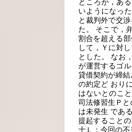
ところが，ある
いようになった
と裁判外で交渉
た。 そこで，
割合を超える部
して，Ｙに対し
とした。 なお
が運営するゴル
貸借契約が締結
の約定ど おり
はないとのこと
司法修習生Ｐと
は未発生 であ
提起することの
士Ｌ：今回の不