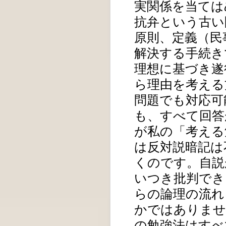
実関係を当ては
抗弁という古い
原則、定義（民
解決する手続き
理想に基づき遂
ら理由を考える
問題でも対応可
も、すべて回答
が私の「考える
は反対説暗記は
くのです。自説
いつき批判でき
らの論理の流れ
かではありませ
の勉強法はすべ