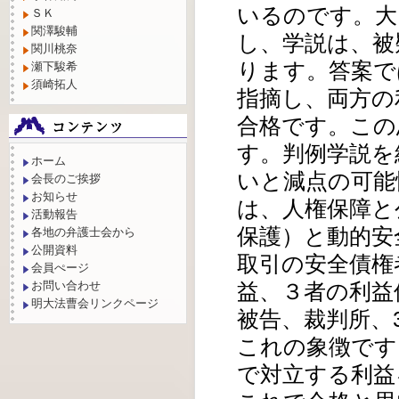
いるのです。大
ＳＫ
関澤駿輔
し、学説は、被
関川桃奈
ります。答案で
瀬下駿希
須崎拓人
指摘し、両方の
合格です。この
す。判例学説を
ホーム
いと減点の可能
会長のご挨拶
お知らせ
は、人権保障と
活動報告
保護）と動的
各地の弁護士会から
公開資料
取引の安全債権
会員ぺージ
益、３者の利益
お問い合わせ
明大法曹会リンクページ
被告、裁判所、
これの象徴です
で対立する利益