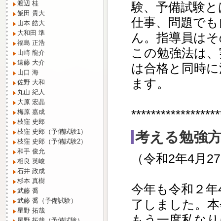
渡辺 桂
験、予備試験と
飯田 貴大
仕事、問題でも
山本 皓大
大和田 準
ん。指導員はそ
福島 正浩
この勉強法は、
山崎 龍介
遠藤 大介
は合格と同時に
山口 海
ます。
佐野 大和
丸山 紀人
大原 宏晶
******************
梅原 嘉成
枝窪 史郎
枝窪 史郎（予備試験1）
考える勉強
枝窪 史郎（予備試験2）
和手 俊允
（令和2年4月2
相良 英峻
石井 政成
杉本 真樹
今年も令和２年
武藤 喬
武藤 喬（予備試験）
了しました。本
星野 拓哉
もう一度私なり
星野 拓哉（予備試験）