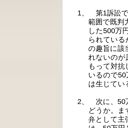
1、 第1訴訟
範囲で既判
した500万
られている
の趣旨に該
れないのが
もって対抗
いるので5
は生じてい
2、 次に、5
どうか。ま
弁として主
は、50万