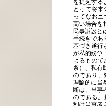
を提起する
とって将来
ってなお且
高い場合を
民事訴訟と
手続きであ
基づき遂行
が私的紛争
よるもので
条）、私有
のであり、
理論的に当
断は、当事
のである。
利は当事者