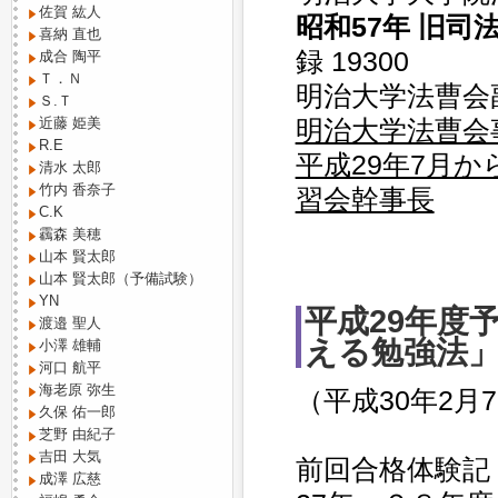
佐賀 紘人
昭和57年 旧司
喜納 直也
録 19300
成合 陶平
Ｔ．Ｎ
明治大学法曹会
Ｓ.Ｔ
近藤 姫美
明治大学法曹会
R.E
平成29年7月
清水 太郎
竹内 香奈子
習会幹事長
C.K
靏森 美穂
山本 賢太郎
山本 賢太郎（予備試験）
YN
平成29年度
渡邉 聖人
える勉強法
小澤 雄輔
河口 航平
海老原 弥生
（平成30年2月
久保 佑一郎
芝野 由紀子
吉田 大気
前回合格体験
成澤 広慈