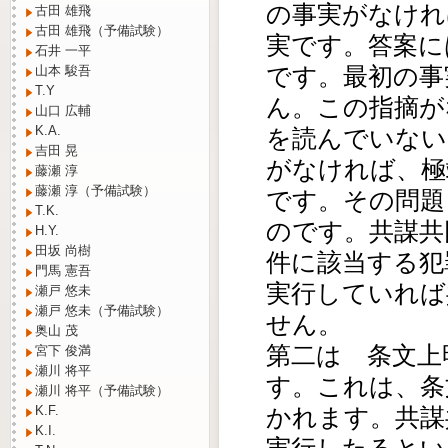
の事実がなけれ
古田 雄飛
古田 雄飛（予備試験）
実です。答案に
石井 一平
です。最初の事
山本 駿吾
T.Y
ん。この指摘が
山口 広輔
K.A.
を読んでいない
吉田 晃
がなければ、極
藤瀬 淳
藤瀬 淳（予備試験）
です。その問題
T.K.
のです。共謀共
H.Y.
田坂 尚樹
件に該当する犯
門馬 憲吾
実行していれば
瀬戸 悠未
瀬戸 悠未（予備試験）
せん。
奥山 茂
第二は 条文上
宮下 俊満
瀬川 将平
す。これは、条
瀬川 将平（予備試験）
かれます。共謀
K.F.
K.I.
実行したるとい