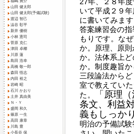
27年、２８年
福嶋 勇介
山田 健太郎
いて平成２９年
山田 健太郎(予備試験)
に書いてみます
渡辺 智己
澁谷 彰平
答案練習会の指
新井 優樹
もりです。なぜ
小林 憲司
菅原 克仁
か。原理、原則
津田 卓椰
川原 蓮
か。法体系上ど
島田 浩幸
か。制度趣旨か
高橋 敬一郎
森田 悟志
三段論法からど
内田 裕之
室で教えていた
岩崎 昭
石川 かおり
「原理（
た。
土井 真由美
条文、利益
Ｎ・Ｙ
盛岡 和久
義もしっか
篠原 一生
高田 康章
明治の予備試験
川島 豊
さい。聞いたこ
小長谷 保