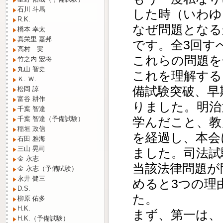
石川 斗馬
した時（いわゆ
R.K.
なぜ問題となる
橋本 幸太
真栄里 嘉邦
です。全3回す
高村 実
これらの問題を
竹之内 宏将
丸山 智史
これを理解する
Ｋ. Ｗ.
備試験突破、早
松岡 諒
富谷 耕作
りました。明治
千葉 智達
学んだこと、教
千葉 智達（予備試験）
稲垣 政信
を経過し、本会
石田 雅海
三山 晃司
ました。司法試
金 永志
当該法律問題が
金 永志（予備試験）
永井 健三
めると3つの理
D.S.
た。
柳原 佑多
H.K.
まず、第一は、
H.K.（予備試験）