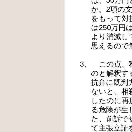
か。2項の
をもって対
は250万
より消滅し
思えるので
3、 この点、
のと解釈す
抗弁に既判
ないと、相
したのに再
る危険が生
た、前訴で
て主張立証