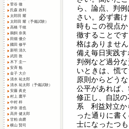
菅谷 徹
ら、論点、判例
氏森 政利
さい。必ず書け
太郎田 耀
太郎田 耀（予備試験）
時もこの視点か
高橋 千穂
徹することです
鵜飼 奈美
田畑 優介
格はありません
國田 修平
新明 清久
備え毎日実践す
武田 敦
判例など過分な
木下 圭一
安斉 勉
いときは、慌て
金子 大介
原則からどうな
清水 祐太郎
清水 祐太郎（予備試験）
公平があれば、
安藤 眞史
修正し、自説の
村上 鷹平
中村 梓
系 利益対立か
伊奈 達也
った通りに書く
高井 健太郎
甘粕 由磨
士になったつも
横山 賢司