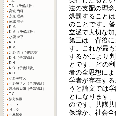
T.N.
T.N.（予備試験）
法の支配の理念
髙城 尚暉
処罰することは
永原 理央
蕪城 理子
のことです。答
K.M.
立派で大切な加
K.M.（予備試験）
小鹿 凌平
第三は 背後に
K.H.
す。これが最も
K.M.
水野 直（予備試験）
するかにより判
D.H.（予備試験）
とです。どの利
D.H.
K.O.（予備試験）
者の全思想によ
K.O.
小野澤祐大
学者が存在する
小野澤祐大（予備試験）
うと論文では学
髙橋遼太朗（予備試験）
T.G.
とになります。
添野将嗣
のです。共謀共
Ｋ．Ｙ
Ｈ．Ｏ
保障か、社会全
小林知樹